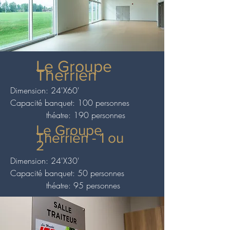
Le Groupe
Therrien
Dimension: 24'X60'
Capacité banquet: 100 personnes
théatre: 190 personnes
Le Groupe
Therrien - 1 ou
2
Dimension: 24'X30'
Capacité banquet: 50 personnes
théatre: 95 personnes