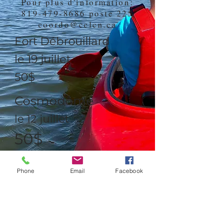
Pour plus d'information:
819-479-8686
poste 225
coordo@cclcn.ca
Fort Débrouillard
le 19 juillet
50$
Cosmodôme
le 12 juillet
50$
L'Expo Saint-Hyacinthe
Phone
Email
Facebook
le 31 juillet
35$